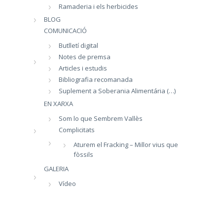
Ramaderia i els herbicides
BLOG
COMUNICACIÓ
Butlletí digital
Notes de premsa
Articles i estudis
Bibliografia recomanada
Suplement a Soberania Alimentária (…)
EN XARXA
Som lo que Sembrem Vallès
Complicitats
Aturem el Fracking – Millor vius que
fòssils
GALERIA
Vídeo