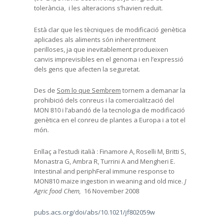
tolerància, i les alteracions s’havien reduït.
Està clar que les tècniques de modificació genètica
aplicades als aliments són inherentment
perilloses, ja que inevitablement produeixen
canvis imprevisibles en el genoma i en l’expressió
dels gens que afecten la seguretat.
Des de
Som lo que Sembrem
tornem a demanar la
prohibició dels conreus i la comercialització del
MON 810 i l’abandó de la tecnologia de modificació
genètica en el conreu de plantes a Europa i a tot el
món.
Enllaç a l’estudi italià : Finamore A, Roselli M, Britti S,
Monastra G, Ambra R, Turrini A and Mengheri E.
Intestinal and periphFeral immune response to
MON810 maize ingestion in weaning and old mice.
J
Agric food Chem,
16 November 2008
pubs.acs.org/doi/abs/10.1021/jf802059w