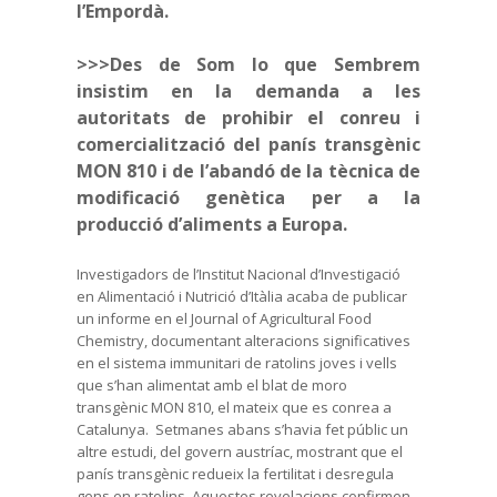
l’Empordà.
>>>Des de Som lo que Sembrem
insistim en la demanda a les
autoritats de prohibir el conreu i
comercialització del panís transgènic
MON 810 i de l’abandó de la tècnica de
modificació genètica per a la
producció d’aliments a Europa.
Investigadors de l’Institut Nacional d’Investigació
en Alimentació i Nutrició d’Itàlia acaba de publicar
un informe en el Journal of Agricultural Food
Chemistry, documentant alteracions significatives
en el sistema immunitari de ratolins joves i vells
que s’han alimentat amb el blat de moro
transgènic MON 810, el mateix que es conrea a
Catalunya. Setmanes abans s’havia fet públic un
altre estudi, del govern austríac, mostrant que el
panís transgènic redueix la fertilitat i desregula
gens en ratolins. Aquestes revelacions confirmen