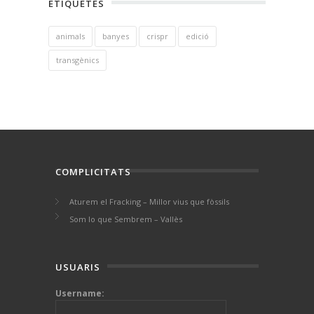
ETIQUETES
animals
banyes
crispr
edició
transgènics
COMPLICITATS
Aturem el Fracking – Millor vius que fòssils
Som lo que Sembrem – Vallès
USUARIS
Username: