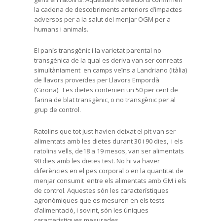
la cadena de descobriments anteriors d’impactes
adversos per a la salut del menjar OGM per a
humans i animals.
El panís transgènic i la varietat parental no
transgènica de la qual es deriva van ser conreats
simultàniament en camps veïns a Landriano (Itàlia)
de llavors proveïdes per Llavors Empordà
(Girona). Les dietes contenien un 50 per cent de
farina de blat transgènic, o no transgènic per al
grup de control.
Ratolins que tot just havien deixat el pit van ser
alimentats amb les dietes durant 30 i 90 dies, i els
ratolins vells, de18 a 19 mesos, van ser alimentats
90 dies amb les dietes test. No hi va haver
diferències en el pes corporal o en la quantitat de
menjar consumit entre els alimentats amb GM i els
de control. Aquestes són les característiques
agronòmiques que es mesuren en els tests
d’alimentació, i sovint, són les úniques
característiques mesurades.