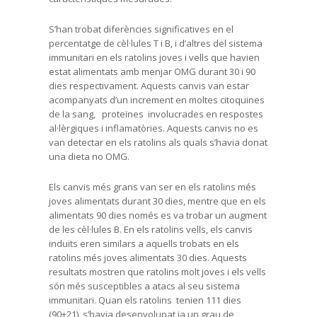
S’han trobat diferències significatives en el
percentatge de cèl·lules T i B, i d’altres del sistema
immunitari en els ratolins joves i vells que havien
estat alimentats amb menjar OMG durant 30 i 90
dies respectivament. Aquests canvis van estar
acompanyats d’un increment en moltes citoquines
de la sang, proteïnes involucrades en respostes
al·lèrgiques i inflamatòries. Aquests canvis no es
van detectar en els ratolins als quals s’havia donat
una dieta no OMG.
Els canvis més grans van ser en els ratolins més
joves alimentats durant 30 dies, mentre que en els
alimentats 90 dies només es va trobar un augment
de les cèl·lules B. En els ratolins vells, els canvis
induïts eren similars a aquells trobats en els
ratolins més joves alimentats 30 dies. Aquests
resultats mostren que ratolins molt joves i els vells
són més susceptibles a atacs al seu sistema
immunitari. Quan els ratolins tenien 111 dies
(90+21), s’havia desenvolupat ja un grau de