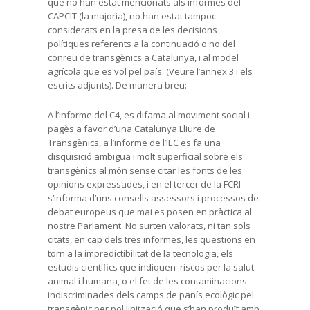
que no han estat mencionats als informes del
CAPCIT (la majoria), no han estat tampoc
considerats en la presa de les decisions
polítiques referents a la continuació o no del
conreu de transgènics a Catalunya, i al model
agrícola que es vol pel país. (Veure l’annex 3 i els
escrits adjunts). De manera breu:
A l’informe del C4, es difama al moviment social i
pagès a favor d’una Catalunya Lliure de
Transgènics, a l’informe de l’IEC es fa una
disquisició ambigua i molt superficial sobre els
transgènics al món sense citar les fonts de les
opinions expressades, i en el tercer de la FCRI
s’informa d’uns consells assessors i processos de
debat europeus que mai es posen en pràctica al
nostre Parlament. No surten valorats, ni tan sols
citats, en cap dels tres informes, les qüestions en
torn a la impredictibilitat de la tecnologia, els
estudis científics que indiquen riscos per la salut
animal i humana, o el fet de les contaminacions
indiscriminades dels camps de panís ecològic pel
transgènic per pol·linització que s’han produït amb