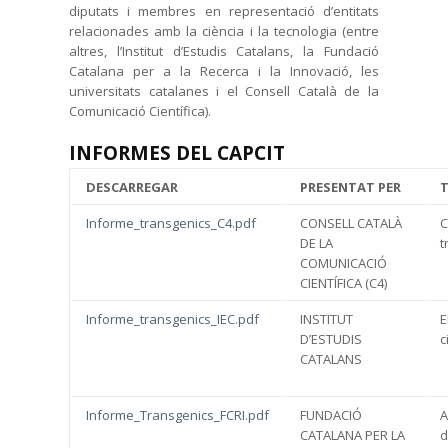
diputats i membres en representació d’entitats
relacionades amb la ciència i la tecnologia (entre
altres, l’Institut d’Estudis Catalans, la Fundació
Catalana per a la Recerca i la Innovació, les
universitats catalanes i el Consell Català de la
Comunicació Científica).
INFORMES DEL CAPCIT
DESCARREGAR
PRESENTAT PER
T
Informe_transgenics_C4.pdf
CONSELL CATALÀ
C
DE LA
t
COMUNICACIÓ
CIENTÍFICA (C4)
Informe_transgenics_IEC.pdf
INSTITUT
E
D’ESTUDIS
c
CATALANS
Informe_Transgenics_FCRI.pdf
FUNDACIÓ
A
CATALANA PER LA
d