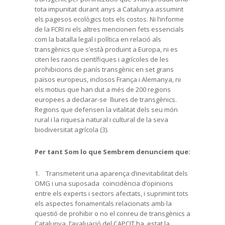
tota impunitat durant anys a Catalunya assumint
els pagesos ecològics tots els costos. Ni l’informe
de la FCRI ni els altres mencionen fets essencials
com la batalla legal i política en relació als
transgènics que s’està produint a Europa, ni es
citen les raons científiques i agrícoles de les
prohibicions de panís transgènic en set grans
països europeus, inclosos França i Alemanya, ni
els motius que han dut a més de 200 regions
europees a declarar-se lliures de transgènics.
Regions que defensen la vitalitat dels seu món
rural i la riquesa natural i cultural de la seva
biodiversitat agrícola (3).
Per tant Som lo que Sembrem denunciem que:
1. Transmetent una aparença d’inevitabilitat dels
OMG i una suposada coincidència d’opinions
entre els experts i sectors afectats, i suprimint tots
els aspectes fonamentals relacionats amb la
qüestió de prohibir o no el conreu de transgènics a
Catalunya, l’avaluació del CAPCIT ha estat la