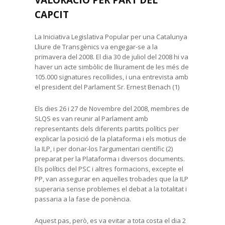
VALORACIÓ PER PART DEL
CAPCIT
La Iniciativa Legislativa Popular per una Catalunya
Lliure de Transgènics va engegar-se a la
primavera del 2008. El dia 30 de juliol del 2008 hi va
haver un acte simbòlic de lliurament de les més de
105.000 signatures recollides, i una entrevista amb
el president del Parlament Sr. Ernest Benach (1)
Els dies 26 i 27 de Novembre del 2008, membres de
SLQS es van reunir al Parlament amb
representants dels diferents partits polítics per
explicar la posició de la plataforma i els motius de
la ILP, i per donar-los l’argumentari científic (2)
preparat per la Plataforma i diversos documents.
Els polítics del PSC i altres formacions, excepte el
PP, van assegurar en aquelles trobades que la ILP
superaria sense problemes el debat a la totalitat i
passaria a la fase de ponència.
Aquest pas, però, es va evitar a tota costa el dia 2