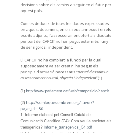
decisions sobre els camins a seguir en el futur per
aquest país.
Com es dedueix de totes les dades expressades
en aquest document, en els seus annexos i en els
escrits adjunts, l’assessorament ofert als diputats
per part del CAPCIT no han pogut estar més lluny
de ser rigorós i independent
.
El CAPCIT no ha complert la funció per la qual
suposadament va ser creat ni ha seguit els
principis d’actuació necessaris “
per tal d’assolir un
assessorament neutral, objectiu i independent
”(1)
(1)
http://www.parlament.cat/web/composicio/capcit
http://somloquesembrem.org/llavor/?
(2)
page_id=150
1. Informe elaborat pel Consell Català de
Comunicació Científica (C4): Com veu la societat els
transgènics?
Informe_transgenics_C4.pdf