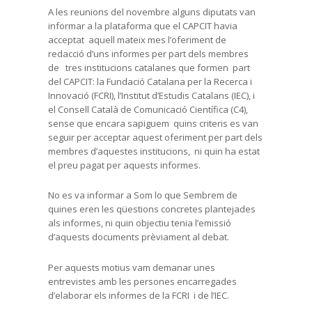
A les reunions del novembre alguns diputats van
informar a la plataforma que el CAPCIT havia
acceptat aquell mateix mes l’oferiment de
redacció d’uns informes per part dels membres
de tres institucions catalanes que formen part
del CAPCIT: la Fundació Catalana per la Recerca i
Innovació (FCRI), l’Institut d’Estudis Catalans (IEC), i
el Consell Català de Comunicació Científica (C4),
sense que encara sapiguem quins criteris es van
seguir per acceptar aquest oferiment per part dels
membres d’aquestes institucions, ni quin ha estat
el preu pagat per aquests informes.
No es va informar a Som lo que Sembrem de
quines eren les qüestions concretes plantejades
als informes, ni quin objectiu tenia l’emissió
d’aquests documents prèviament al debat.
Per aquests motius vam demanar unes
entrevistes amb les persones encarregades
d’elaborar els informes de la FCRI i de l’IEC.