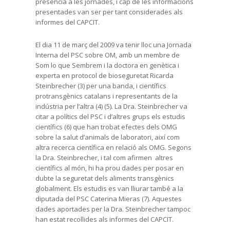
presència a les jornades, i cap de les informacions
presentades van ser per tant considerades als
informes del CAPCIT.
El dia 11 de març del 2009 va tenir lloc una Jornada
Interna del PSC sobre OM, amb un membre de
Som lo que Sembrem i la doctora en genètica i
experta en protocol de bioseguretat Ricarda
Steinbrecher (3) per una banda, i científics
protransgènics catalans i representants de la
indústria per l’altra (4) (5)
.
La Dra. Steinbrecher va
citar a polítics del PSC i d’altres grups els estudis
científics (6) que han trobat efectes dels OMG
sobre la salut d’animals de laboratori, així com
altra recerca científica en relació als OMG. Segons
la Dra. Steinbrecher, i tal com afirmen altres
científics al món, hi ha prou dades per posar en
dubte la seguretat dels aliments transgènics
globalment. Els estudis es van lliurar també a la
diputada del PSC Caterina Mieras (7). Aquestes
dades aportades per la Dra. Steinbrecher tampoc
han estat recollides als informes del CAPCIT.