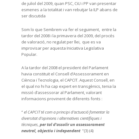
de juliol del 2009, quan PSC, CiU i PP van presentar
esmenes a la totalitat i van rebutjar la ILP abans de
ser discutida
Som lo que Sembrem va fer el seguiment, entre la
tardor del 2008 i la primavera del 2009, del procés
de valoració, no regulat per llei, que es va
improvisar per aquesta Iniciativa Legislativa
Popular.
A la tardor del 2008 el president del Parlament
havia constituït el Consell d’Assessorament en
Ciència i Tecnologia, el CAPCIT. Aquest Consell, en
el qual no hi ha cap expert en transgènics, tenia la
missió d’assessorar al Parlament, valorant
informacions provinent de diferents fonts :
“
el CAPCIT té com a principi d’actuació fomentar la
diversitat d’opinions i alternatives científiques i
tècniques,
per tal d’assolir un assessorament
neutral, objectiu i independent
“(3) (4)