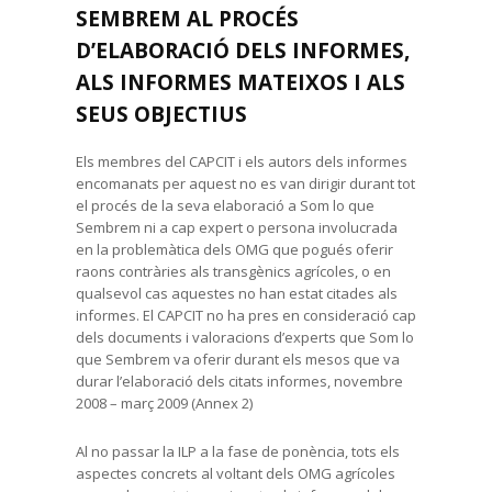
SEMBREM AL PROCÉS
D’ELABORACIÓ DELS INFORMES,
ALS INFORMES MATEIXOS I ALS
SEUS OBJECTIUS
Els membres del CAPCIT i els autors dels informes
encomanats per aquest no es van dirigir durant tot
el procés de la seva elaboració a Som lo que
Sembrem ni a cap expert o persona involucrada
en la problemàtica dels OMG que pogués oferir
raons contràries als transgènics agrícoles, o en
qualsevol cas aquestes no han estat citades als
informes. El CAPCIT no ha pres en consideració cap
dels documents i valoracions d’experts que Som lo
que Sembrem va oferir durant els mesos que va
durar l’elaboració dels citats informes, novembre
2008 – març 2009 (Annex 2)
Al no passar la ILP a la fase de ponència, tots els
aspectes concrets al voltant dels OMG agrícoles