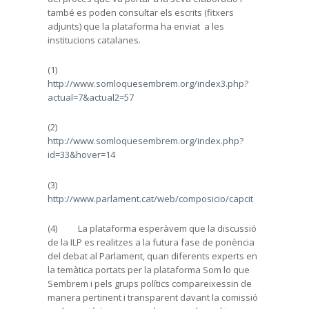
també es poden consultar els escrits (fitxers
adjunts) que la plataforma ha enviat a les
institucions catalanes.
(1)
http://www.somloquesembrem.org/index3.php?
actual=7&actual2=57
(2)
http://www.somloquesembrem.org/index.php?
id=33&hover=14
(3)
http://www.parlament.cat/web/composicio/capcit
(4) La plataforma esperàvem que la discussió
de la ILP es realitzes a la futura fase de ponència
del debat al Parlament, quan diferents experts en
la temàtica portats per la plataforma Som lo que
Sembrem i pels grups polítics compareixessin de
manera pertinent i transparent davant la comissió