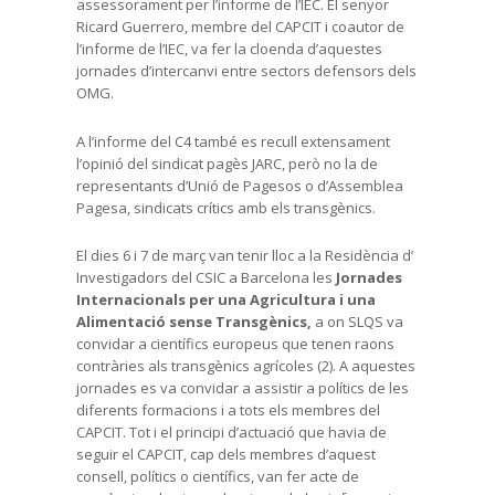
assessorament per l’informe de l’IEC. El senyor
Ricard Guerrero, membre del CAPCIT i coautor de
l’informe de l’IEC, va fer la cloenda d’aquestes
jornades d’intercanvi entre sectors defensors dels
OMG.
A l’informe del C4 també es recull extensament
l’opinió del sindicat pagès JARC, però no la de
representants d’Unió de Pagesos o d’Assemblea
Pagesa, sindicats crítics amb els transgènics.
El dies 6 i 7 de març van tenir lloc a la Residència d’
Investigadors del CSIC a Barcelona les
Jornades
Internacionals per una Agricultura i una
Alimentació sense Transgènics,
a on SLQS va
convidar a científics europeus que tenen raons
contràries als transgènics agrícoles (2). A aquestes
jornades es va convidar a assistir a polítics de les
diferents formacions i a tots els membres del
CAPCIT. Tot i el principi d’actuació que havia de
seguir el CAPCIT, cap dels membres d’aquest
consell, polítics o científics, van fer acte de