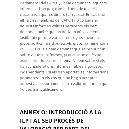
Parlament i del CAPCIT, li hem demanat si aquests
informes s’han pagat amb diners de tots els
ciutadans, i quants diners han costat. En cas que
ell i altres membres del CAPCIT no considerin
aquests informes vàlids i pertinents els hem
demanat també que ho declarin públicament i
justifiquin perquè van ser entregats llavors als
grups polítics i als diputats.Als grups parlamentaris
PSC, CiU i PP els hem demanat que es pronunciïn
sobre aquests informes, ja que s’han emès per
assessorar-los sobre el tema. Volem saber si els
han considerat uns informes fiables, rigorosos,
independents, i si els han aportat les informacions
pertinents. En els cas que no hagin acceptat
aquest assessorament com a vàlid, demanem que
ho declarin públicament.
ANNEX O: INTRODUCCIÓ A LA
ILP I AL SEU PROCÉS DE