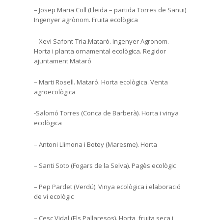
– Josep Maria Coll (Lleida – partida Torres de Sanui)
Ingenyer agrònom. Fruita ecològica
– Xevi Safont-Tria.Mataró. Ingenyer Agronom.
Horta i planta ornamental ecològica. Regidor
ajuntament Mataró
– Marti Rosell. Mataró. Horta ecològica. Venta
agroecològica
-Salomó Torres (Conca de Barberà). Horta i vinya
ecològica
– Antoni Llimona i Botey (Maresme). Horta
– Santi Soto (Fogars de la Selva). Pagès ecològic
– Pep Pardet (Verdú). Vinya ecològica i elaboració
de vi ecològic
– Cesc Vidal (Els Pallaresos). Horta, fruita seca i