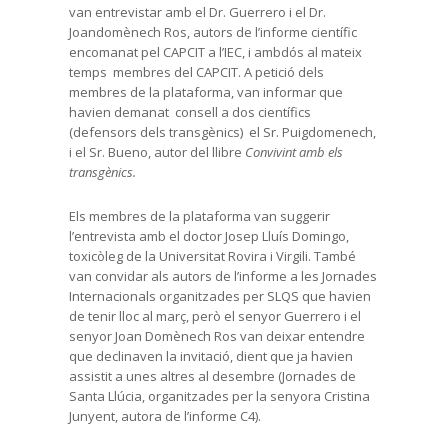
van entrevistar amb el Dr. Guerrero i el Dr.
Joandomènech Ros, autors de l’informe científic
encomanat pel CAPCIT a l’IEC, i ambdós al mateix
temps membres del CAPCIT. A petició dels
membres de la plataforma, van informar que
havien demanat consell a dos científics
(defensors dels transgènics) el Sr. Puigdomenech,
i el Sr. Bueno, autor del llibre
Convivint amb els
transgènics.
Els membres de la plataforma van suggerir
l’entrevista amb el doctor Josep Lluís Domingo,
toxicòleg de la Universitat Rovira i Virgili. També
van convidar als autors de l’informe a les Jornades
Internacionals organitzades per SLQS que havien
de tenir lloc al març, però el senyor Guerrero i el
senyor Joan Domènech Ros van deixar entendre
que declinaven la invitació, dient que ja havien
assistit a unes altres al desembre (Jornades de
Santa Llúcia, organitzades per la senyora Cristina
Junyent, autora de l’informe C4).