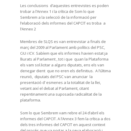
Les conclusions d’aquestes entrevistes es poden
trobar a l’Annex 1 i la crítica de Som lo que
Sembrem a la selecció de la informació per
l’elaboració dels informes del CAPCIT es troba a
l’Annex 2
Membres de SLQS es van entrevistar a finals de
març del 2009 al Parlament amb polítics del PSC,
CiU i ICV. Sabíem que els informes havien estat ja
lliurats al Parlament , tot i que quan la Plataforma
els vam sol.licitar a alguns diputats, ens els van
denegar dient que no eren els definitius. A l’última
reunió, diputats del PSC van anunciar la
presentació d’ esmenes a la totalitat de la llei,
vetant així el debat al Parlament, citant
repentinament una suposada radicalitat de la
plataforma.
Som lo que Sembrem vam rebre el 24 d’abril els
informes del CAPCIT. A l’Annex 3 fem la crítica a dos
dels tres informes del CAPCIT en aquest context
del procés que va portar a la seva elaboració i