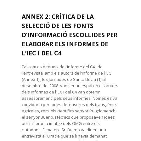
ANNEX 2: CRÍTICA DE LA
SELECCIÓ DE LES FONTS
D’INFORMACIÓ ESCOLLIDES PER
ELABORAR ELS INFORMES DE
L’IEC I DEL C4
Tal com es dedueix de l’informe del C4 i de
l’entrevista amb els autors de l’informe de l’IEC
(Annex 1) , les Jornades de Santa Llúcia (1) al
desembre del 2008 van ser un espai on els autors
dels informes de l’IEC i del C4 van obtenir
assessorament pels seus informes. Només es va
convidar a persones defensores dels transgènics
agrícoles, com els científics senyor Puigdomench i
el senyor Bueno, i tècnics que proposaven idees
per millorar la imatge dels OMG entre els
ciutadans. El mateix Sr. Bueno va dir en una
entrevista a l’Oracle que se li havia demanat