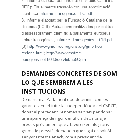
2. Informe elaborat per l’Institut d’Estudis Catalans
(IEC): Els aliments transgènics: una aproximació
científica
Informe_transgenics_IEC.pdf
3. Informe elaborat per la Fundació Catalana de la
Recerca (FCRI): Actuacions realitzades per entitats
d’assessorament científic a parlaments europeus
sobre transgènics;
Informe_Transgenics_FCRI.pdf
(3)
http://www.gmo-free-regions.org/gmo-free-
regions.html
;
http://www.gmofree-
euregions.net:8080/servlet/ae5Ogm
DEMANDES CONCRETES DE SOM
LO QUE SEMBREM A LES
INSTITUCIONS
Demanem al Parlament que determini com es
garanteix en el futur la independència del CAPCIT,
donat el precedent. Si només serveix per donar
una aparença de rigor científic a decisions ja
preses prèviament que afavoreixen als grans
grups de pressió, demanem que sigui dissolt.Al
senyor Ernest Benach, com a president del