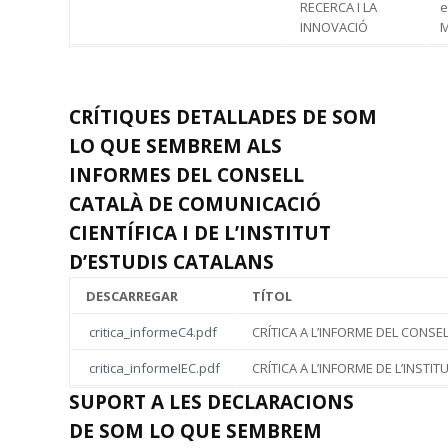
RECERCA I LA
e
INNOVACIÓ
M
CRÍTIQUES DETALLADES DE SOM
LO QUE SEMBREM ALS
INFORMES DEL CONSELL
CATALÀ DE COMUNICACIÓ
CIENTÍFICA I DE L’INSTITUT
D’ESTUDIS CATALANS
DESCARREGAR
TÍTOL
critica_informeC4.pdf
CRÍTICA A L’INFORME DEL CONSELL
critica_informeIEC.pdf
CRÍTICA A L’INFORME DE L’INSTIT
SUPORT A LES DECLARACIONS
DE SOM LO QUE SEMBREM