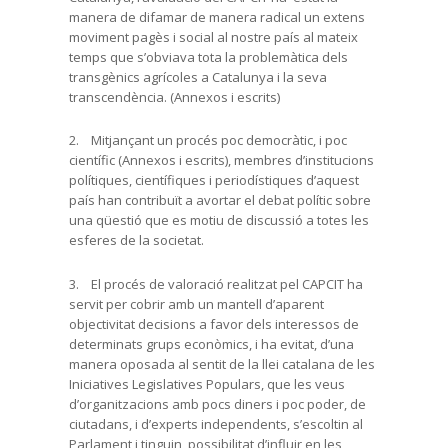
manera de difamar de manera radical un extens
moviment pagès i social al nostre país al mateix
temps que s’obviava tota la problemàtica dels
transgènics agrícoles a Catalunya i la seva
transcendència. (Annexos i escrits)
2. Mitjançant un procés poc democràtic, i poc
científic (Annexos i escrits), membres d’institucions
polítiques, científiques i periodístiques d’aquest
país han contribuït a avortar el debat polític sobre
una qüestió que es motiu de discussió a totes les
esferes de la societat.
3. El procés de valoració realitzat pel CAPCIT ha
servit per cobrir amb un mantell d’aparent
objectivitat decisions a favor dels interessos de
determinats grups econòmics, i ha evitat, d’una
manera oposada al sentit de la llei catalana de les
Iniciatives Legislatives Populars, que les veus
d’organitzacions amb pocs diners i poc poder, de
ciutadans, i d’experts independents, s’escoltin al
Parlament i tinguin possibilitat d’influir en les