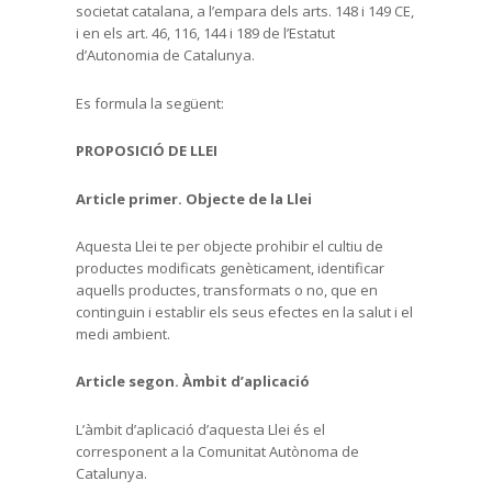
societat catalana, a l’empara dels arts. 148 i 149 CE,
i en els art. 46, 116, 144 i 189 de l’Estatut
d’Autonomia de Catalunya.
Es formula la següent:
PROPOSICIÓ DE LLEI
Article primer. Objecte de la Llei
Aquesta Llei te per objecte prohibir el cultiu de
productes modificats genèticament, identificar
aquells productes, transformats o no, que en
continguin i establir els seus efectes en la salut i el
medi ambient.
Article segon. Àmbit d’aplicació
L’àmbit d’aplicació d’aquesta Llei és el
corresponent a la Comunitat Autònoma de
Catalunya.