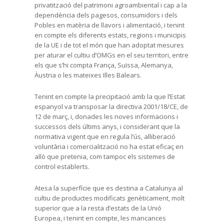
privatització del patrimoni agroambiental i cap a la
dependència dels pagesos, consumidors i dels
Pobles en matèria de llavors i alimentació, i tenint
en compte els diferents estats, regions i municipis
de la UE i de tot el món que han adoptat mesures
per aturar el cultiu d’OMGs en el seu territori, entre
els que s’hi compta França, Suïssa, Alemanya,
Àustria o les mateixes Illes Balears.
Tenint en compte la precipitació amb la que l’Estat
espanyol va transposar la directiva 2001/18/CE, de
12 de març, i, donades les noves informacions i
successos dels últims anys, i considerant que la
normativa vigent que en regula l’ús, alliberació
voluntària i comercialització no ha estat eficaç en
allò que pretenia, com tampoc els sistemes de
control establerts.
Atesa la superfície que es destina a Catalunya al
cultiu de productes modificats genèticament, molt
superior que a la resta d’estats de la Unió
Europea, i tenint en compte, les mancances