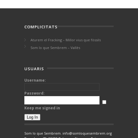
COMPLICITATS
Aturem el Fracking – Millor vius que fòssils
Som lo que Sembrem – Vallès
USUARIS
Username:
Password:
Keep me signed in
Log In
Som lo que Sembrem. info@somloquesembrem.org