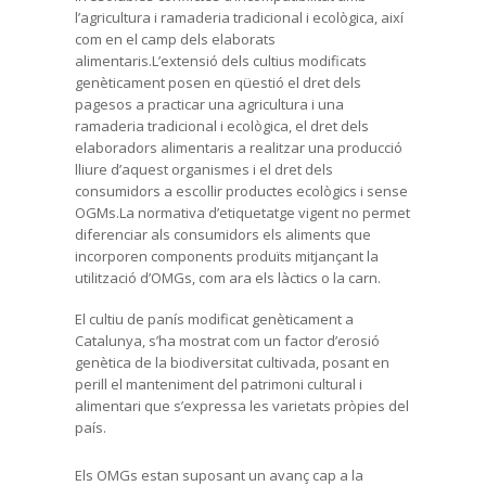
l’agricultura i ramaderia tradicional i ecològica, així
com en el camp dels elaborats
alimentaris.L’extensió dels cultius modificats
genèticament posen en qüestió el dret dels
pagesos a practicar una agricultura i una
ramaderia tradicional i ecològica, el dret dels
elaboradors alimentaris a realitzar una producció
lliure d’aquest organismes i el dret dels
consumidors a escollir productes ecològics i sense
OGMs.La normativa d’etiquetatge vigent no permet
diferenciar als consumidors els aliments que
incorporen components produïts mitjançant la
utilització d’OMGs, com ara els làctics o la carn.
El cultiu de panís modificat genèticament a
Catalunya, s’ha mostrat com un factor d’erosió
genètica de la biodiversitat cultivada, posant en
perill el manteniment del patrimoni cultural i
alimentari que s’expressa les varietats pròpies del
país.
Els OMGs estan suposant un avanç cap a la