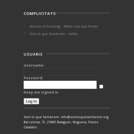
COMPLICITATS
Aturem el Fracking – Millor vius que fòssils
Som lo que Sembrem – Vallès
USUARIS
Username:
Password:
Keep me signed in
Log In
Som lo que Sembrem. info@somloquesembrem.org
Barcelona, 72. 25600 Balaguer, Noguera, Països
Catalans