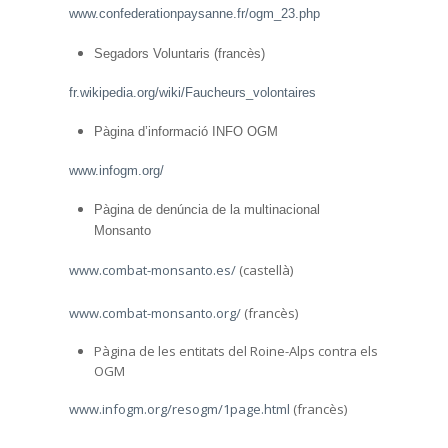
www.confederationpaysanne.fr/ogm_23.php
Segadors Voluntaris (francès)
fr.wikipedia.org/wiki/Faucheurs_volontaires
Pàgina d’informació INFO OGM
www.infogm.org/
Pàgina de denúncia de la multinacional
Monsanto
www.combat-monsanto.es/
(castellà)
www.combat-monsanto.org/
(francès)
Pàgina de les entitats del Roine-Alps contra els
OGM
www.infogm.org/resogm/1page.html
(francès)