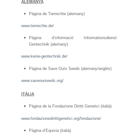
ALEMANYA
Pàgina de Tierrechte (alemany)
www.tierrechte.de/
Pàgina d’informació Informationsdienst
Gentechnik (alemany)
www.keine-gentechnik.de/
Pàgina de Save Ours Seeds (alemany/anglès)
www.saveourseeds.org/
ITÀLIA
Pàgina de la Fondazione Diritti Genetici (italià)
www.fondazionedirittigenetici.org/fondazione/
Pàgina d’Equivia (italià)