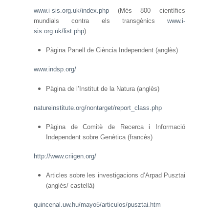
www.i-sis.org.uk/index.php
(Més 800 científics
mundials contra els transgènics
www.i-
sis.org.uk/list.php
)
Pàgina Panell de Ciència Independent (anglès)
www.indsp.org/
Pàgina de l’Institut de la Natura (anglès)
natureinstitute.org/nontarget/report_class.php
Pàgina de Comitè de Recerca i Informació
Independent sobre Genètica (francès)
http://www.criigen.org/
Articles sobre les investigacions d’Arpad Pusztai
(anglès/ castellà)
quincenal.uw.hu/mayo5/articulos/pusztai.htm