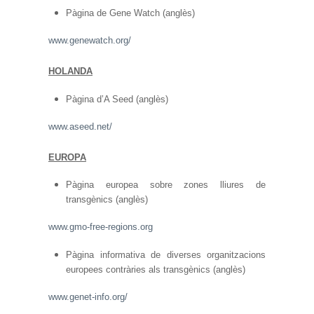
Pàgina de Gene Watch (anglès)
www.genewatch.org/
HOLANDA
Pàgina d’A Seed (anglès)
www.aseed.net/
EUROPA
Pàgina europea sobre zones lliures de
transgènics (anglès)
www.gmo-free-regions.org
Pàgina informativa de diverses organitzacions
europees contràries als transgènics (anglès)
www.genet-info.org/