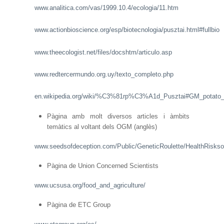
www.analitica.com/vas/1999.10.4/ecologia/11.htm
www.actionbioscience.org/esp/biotecnologia/pusztai.html#fullbio
www.theecologist.net/files/docshtm/articulo.asp
www.redtercermundo.org.uy/texto_completo.php
en.wikipedia.org/wiki/%C3%81rp%C3%A1d_Pusztai#GM_potato_
Pàgina amb molt diversos articles i àmbits
temàtics al voltant dels OGM (anglès)
www.seedsofdeception.com/Public/GeneticRoulette/HealthRis
Pàgina de Union Concerned Scientists
www.ucsusa.org/food_and_agriculture/
Pàgina de ETC Group