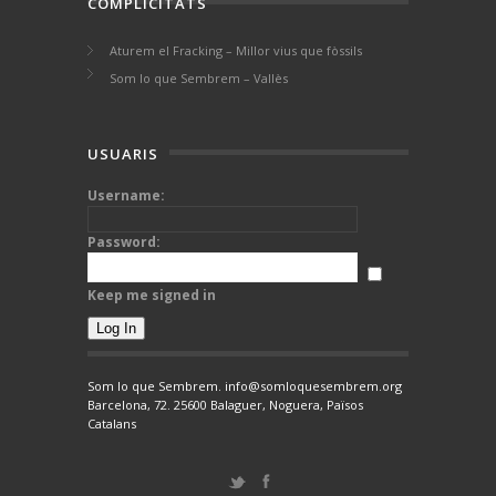
COMPLICITATS
Aturem el Fracking – Millor vius que fòssils
Som lo que Sembrem – Vallès
USUARIS
Username:
Password:
Keep me signed in
Log In
Som lo que Sembrem. info@somloquesembrem.org
Barcelona, 72. 25600 Balaguer, Noguera, Països
Catalans