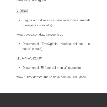
www.etcgroup.org/es/
VÍDEOS
Pàgina amb diversos vídeos relacionats amb els
transgènics (castellà)
www.truveo.com/tag/transgenicos
Documental “TranXgènia. Història del cuc i el
panís” (català)
blip.tv/file/512380/
Documental “El futur del menjar” (castellà)
www.tu.tv/videos/el-futuro-de-la-comida-2006-docu