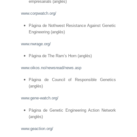
empresarials (anglès)
www.corpwatch.org/
Pàgina de Nothwest Resistance Against Genetic
Engineering (anglès)
www.nwrage.org/
Pàgina de The Ram’s Horn (anglès)
www.oikos.no/newsread/news.asp
Pàgina de Council of Responsible Genetics
(anglès)
www.gene-watch.org/
Pàgina de Genetic Engineering Action Network
(anglès)
www.geaction.org/