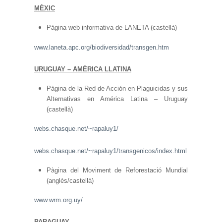
MÈXIC
Pàgina web informativa de LANETA (castellà)
www.laneta.apc.org/biodiversidad/transgen.htm
URUGUAY – AMÈRICA LLATINA
Pàgina de la Red de Acción en Plaguicidas y sus
Alternativas en América Latina – Uruguay
(castellà)
webs.chasque.net/~rapaluy1/
webs.chasque.net/~rapaluy1/transgenicos/index.html
Pàgina del Moviment de Reforestació Mundial
(anglès/castellà)
www.wrm.org.uy/
PARAGUAY