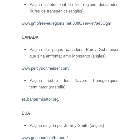
Pàgina institucional de les regions declarades
lliures de transgènics (anglès)
www.gmofree-euregions.net:8080/servlet/ae5Ogm
CANADÀ
Pàgina del pagès canadenc Percy Schmeiser
que s’ha enfrontat amb Monsanto (anglès)
www.percyschmeiser.com/
Pàgina sobre les llavors transgèniques
terminator (castellà)
es.banterminator.org/
EUA
Pàgina dirigida per Jeffrey Smith (anglès)
www.geneticroulette.com/