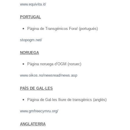
www.equivita.it/
PORTUGAL
Pàgina de Transgénicos Fora! (portuguès)
stopogm.net/
NORUEGA
Pàgina noruega d’OGM (noruec)
www.oikos.no/newsread/news.asp
PAÍS DE GAL·LES
Pàgina de Gal·les lliure de transgènics (anglès)
www.gmfreecymru.org/
ANGLATERRA