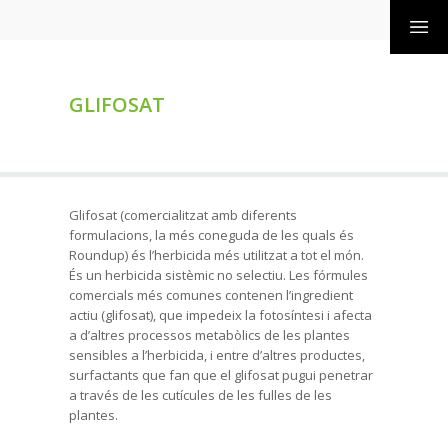
GLIFOSAT
Glifosat (comercialitzat amb diferents
formulacions, la més coneguda de les quals és
Roundup) és l’herbicida més utilitzat a tot el món.
És un herbicida sistèmic no selectiu. Les fórmules
comercials més comunes contenen l’ingredient
actiu (glifosat), que impedeix la fotosíntesi i afecta
a d’altres processos metabòlics de les plantes
sensibles a l’herbicida, i entre d’altres productes,
surfactants que fan que el glifosat pugui penetrar
a través de les cutícules de les fulles de les
plantes.