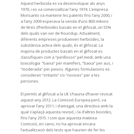
Aquest herbicida es va desenvolupar als anys
1970, i es va comercialitzar l’any 1974. L’empresa
Monsanto va mantenir les patents fins l’any 2000, i
a l’any 2009 esperava la venda d’uns 800 milions
de litres d’herbicides basats en el glifosat, un 55%
dels quals van ser de Roundup. Actualment,
diferents empreses produeixen herbicides, la
substància activa dels quals, és el glifosat. La
majoria de productes basats en el glifosat es
classifiquen com a “perillosos” pel medi, amb una
toxicologia “baixa” per mamífers, “baixa” per aus, i
“moderada” per peixos. Algunes formulacions es
consideren “irritants” i/o “nocives” per a les
persones.
El permís al glifosat a la UE s’hauria d’haver revisat
aquest any 2012. La Comissió Europea però, va
aprovar l’any 2011, i d’amagat, una directiva amb la
qual s’aplaçà aquesta revisió, i la d’altres biocides,
fins l’any 2015. I com que aquesta mateixa
Comissió, en canvi, no ha aprovat encara
l’actualització dels tests que haurien de fer les