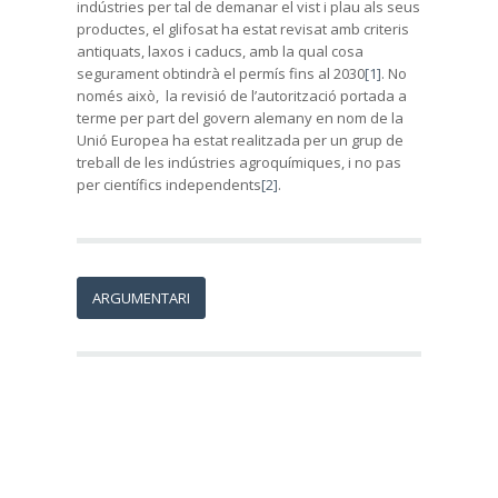
indústries per tal de demanar el vist i plau als seus
productes, el glifosat ha estat revisat amb criteris
antiquats, laxos i caducs, amb la qual cosa
segurament obtindrà el permís fins al 2030
[1]
. No
només això, la revisió de l’autorització portada a
terme per part del govern alemany en nom de la
Unió Europea ha estat realitzada per un grup de
treball de les indústries agroquímiques, i no pas
per científics independents
[2]
.
ARGUMENTARI