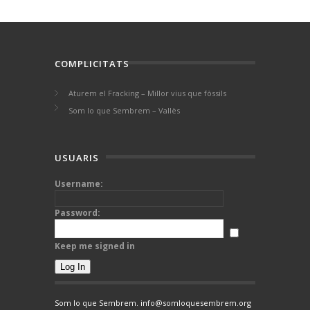
COMPLICITATS
Aturem el Fracking – Millor vius que fòssils
Som lo que Sembrem – Vallès
USUARIS
Username:
Password:
Keep me signed in
Log In
Som lo que Sembrem. info@somloquesembrem.org