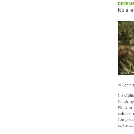
DECEMB
No a l
Commen
No s'all
Cataluny
Platafor
celebren
l'empresa
saltar......