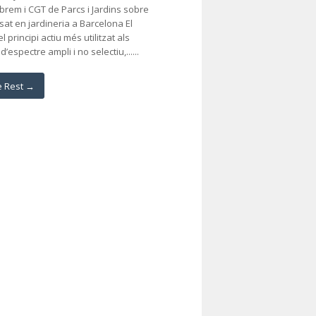
rem i CGT de Parcs i Jardins sobre
osat en jardineria a Barcelona El
el principi actiu més utilitzat als
d’espectre ampli i no selectiu,......
e Rest →