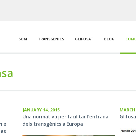
SOM
TRANSGÈNICS
GLIFOSAT
BLOG
COMU
msa
JANUARY 14, 2015
MARCH 
Una normativa per facilitar l’entrada
Glifosa
m el
dels transgènics a Europa
ies