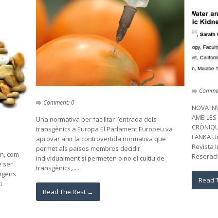
Commen
Comment: 0
NOVA IN
AMB LES
Una normativa per facilitar l’entrada dels
CRÒNIQUE
transgènics a Europa El Parlament Europeu va
LANKA Un
aprovar ahir la controvertida normativa que
Revista 
permet als països membres decidir
en, com
Reserach..
individualment si permeten o no el cultiu de
 ser
transgènics,......
nògens
Read 
i
Read The Rest →