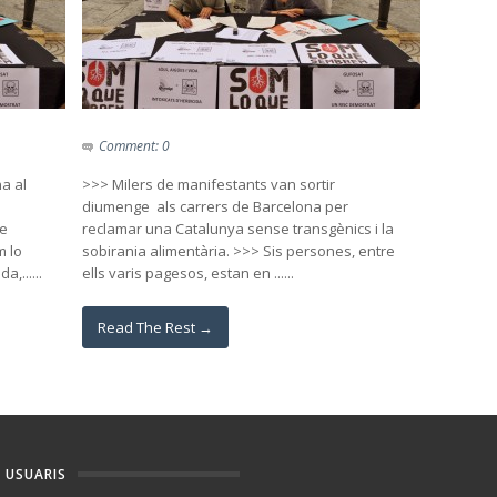
Comment: 0
a al
>>> Milers de manifestants van sortir
diumenge als carrers de Barcelona per
de
reclamar una Catalunya sense transgènics i la
m lo
sobirania alimentària. >>> Sis persones, entre
,......
ells varis pagesos, estan en ......
Read The Rest →
USUARIS