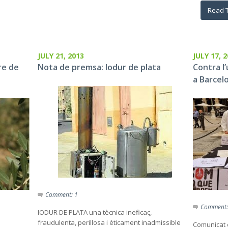
Read 
JULY 21, 2013
JULY 17, 
re de
Nota de premsa: Iodur de plata
Contra l’
a Barcel
Comment: 1
Comment:
IODUR DE PLATA una tècnica ineficaç,
fraudulenta, perillosa i èticament inadmissible
b
Comunicat 