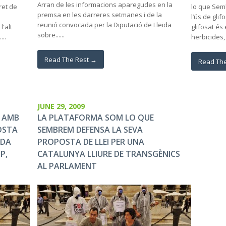
Arran de les informacions aparegudes en la
ret de
lo que Semb
premsa en les darreres setmanes i de la
l’ús de glif
reunió convocada per la Diputació de Lleida
l'alt
glifosat és 
sobre......
...
herbicides, 
Read The Rest →
Read Th
JUNE 29, 2009
 AMB
LA PLATAFORMA SOM LO QUE
OSTA
SEMBREM DEFENSA LA SEVA
ADA
PROPOSTA DE LLEI PER UNA
P,
CATALUNYA LLIURE DE TRANSGÈNICS
AL PARLAMENT