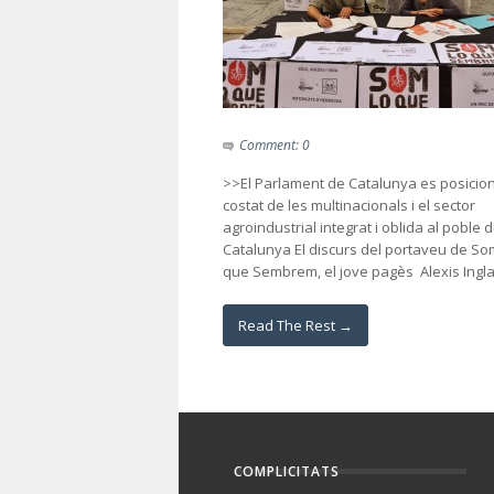
Comment: 0
>>El Parlament de Catalunya es posicion
costat de les multinacionals i el sector
agroindustrial integrat i oblida al poble 
Catalunya El discurs del portaveu de So
que Sembrem, el jove pagès Alexis Inglada
Read The Rest →
COMPLICITATS