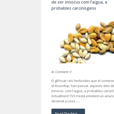
de ser innocus com l’aigua, a
probables carcinògens
Comment: 0
El glifosat i els herbicides que el conten
el Roundup, han passat aquests dies de
innocus com l'aigua, a probables carci
Actualment TV3 n’està emetent un anunc
destinat a usos......
Read The Rest →