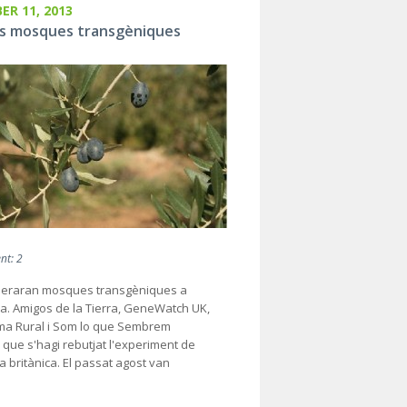
ER 11, 2013
es mosques transgèniques
t: 2
iberaran mosques transgèniques a
a. Amigos de la Tierra, GeneWatch UK,
ma Rural i Som lo que Sembrem
 que s'hagi rebutjat l'experiment de
 britànica. El passat agost van