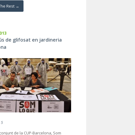
The Rest →
2013
ús de glifosat en jardineria
ona
 5
conjunt de la CUP-Barcelona, Som