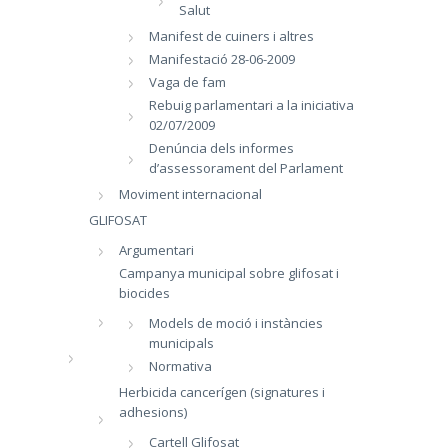
Salut
Manifest de cuiners i altres
Manifestació 28-06-2009
Vaga de fam
Rebuig parlamentari a la iniciativa
02/07/2009
Denúncia dels informes
d’assessorament del Parlament
Moviment internacional
GLIFOSAT
Argumentari
Campanya municipal sobre glifosat i
biocides
Models de moció i instàncies
municipals
Normativa
Herbicida cancerígen (signatures i
adhesions)
Cartell Glifosat