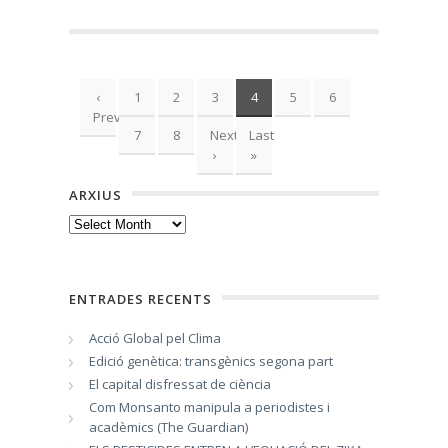
‹
1
2
3
4
5
6
Previous
7
8
Next
Last
›
»
ARXIUS
Arxius
ENTRADES RECENTS
Acció Global pel Clima
Edició genètica: transgènics segona part
El capital disfressat de ciència
Com Monsanto manipula a periodistes i
acadèmics (The Guardian)