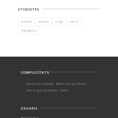
ETIQUETES
animals
banyes
crispr
edició
transgènics
COMPLICITATS
Aturem el Fracking – Millor vius que fòssils
Som lo que Sembrem – Vallès
USUARIS