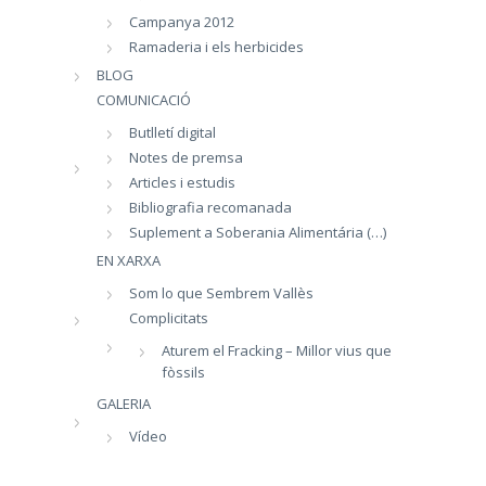
Campanya 2012
Ramaderia i els herbicides
BLOG
COMUNICACIÓ
Butlletí digital
Notes de premsa
Articles i estudis
Bibliografia recomanada
Suplement a Soberania Alimentária (…)
EN XARXA
Som lo que Sembrem Vallès
Complicitats
Aturem el Fracking – Millor vius que
fòssils
GALERIA
Vídeo