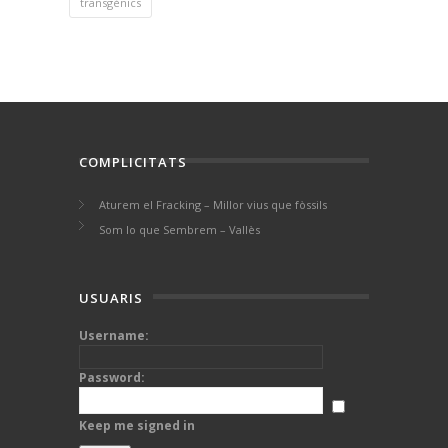
transgènics
COMPLICITATS
Aturem el Fracking – Millor vius que fòssils
Som lo que Sembrem – Vallès
USUARIS
Username:
Password:
Keep me signed in