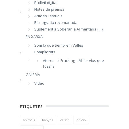
Butlletí digital
Notes de premsa
Articles i estudis
Bibliografia recomanada
Suplement a Soberania Alimentária (…)
EN XARXA
Som lo que Sembrem Vallès
Complicitats
Aturem el Fracking – Millor vius que
fòssils
GALERIA
Vídeo
ETIQUETES
animals
banyes
crispr
edició