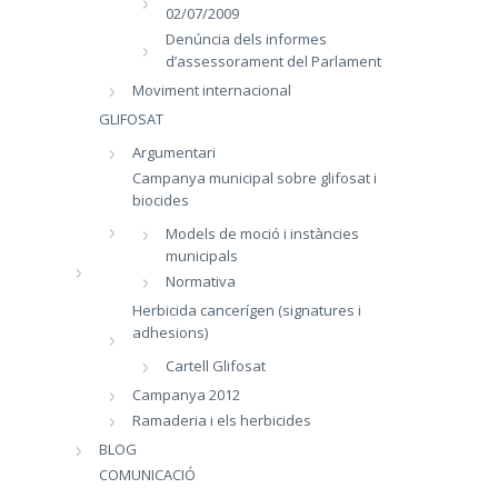
02/07/2009
Denúncia dels informes
d’assessorament del Parlament
Moviment internacional
GLIFOSAT
Argumentari
Campanya municipal sobre glifosat i
biocides
Models de moció i instàncies
municipals
Normativa
Herbicida cancerígen (signatures i
adhesions)
Cartell Glifosat
Campanya 2012
Ramaderia i els herbicides
BLOG
COMUNICACIÓ