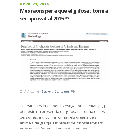
APRIL 21, 2014
Més raons per a que el glifosat torni a
ser aprovat al 2015 ??
Admin
Leave a Comment
Un estudi realitzat per investigadors alemanys[i]
demostra la presència de glifosat a l’orina de les
persones, així com a l’orina i els òrgans dels
animals de granja. Els nivells de glifosat trobats
eren molt inferiors a l’orina de persones