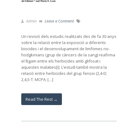
Admin
Leave a Comment
Un revisió dels estudis realitzats des de fa 30 anys
sobre la relació entre la exposició a diferents
biocides i el desenvolupament de limfomes no-
hodgkinians (grup de càncers de la sang) reafirma
el lligam entre els herbicides amb glifosat i
aquestes malaties[i]. L’estudi també mostra la
relació entre herbicides del grup fenoxi (2,4-D;
2,4,5-T; MCPA; […]
Read The Rest →