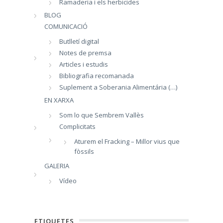
Ramaderia i els herbicides
BLOG
COMUNICACIÓ
Butlletí digital
Notes de premsa
Articles i estudis
Bibliografia recomanada
Suplement a Soberania Alimentária (…)
EN XARXA
Som lo que Sembrem Vallès
Complicitats
Aturem el Fracking – Millor vius que
fòssils
GALERIA
Vídeo
ETIQUETES