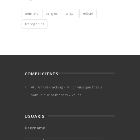
animals
banyes
crispr
edició
transgènics
COMPLICITATS
Aturem el Fracking – Millor vius que fòssils
Som lo que Sembrem – Vallès
USUARIS
Username: