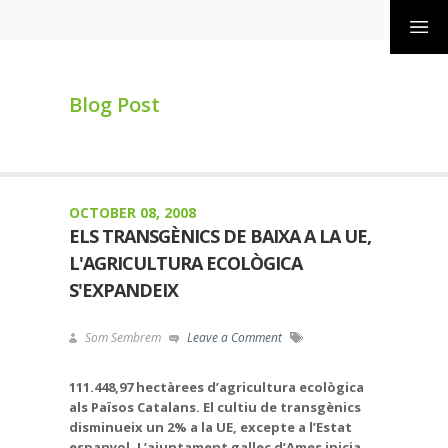
Blog Post
OCTOBER 08, 2008
ELS TRANSGÈNICS DE BAIXA A LA UE,
L'AGRICULTURA ECOLÒGICA
S'EXPANDEIX
Som Sembrem
Leave a Comment
111.448,97 hectàrees d’agricultura ecològica
als Països Catalans. El cultiu de transgènics
disminueix un 2% a la UE, excepte a l’Estat
espanyol. L’ajuntament gallec d’Ames inicia