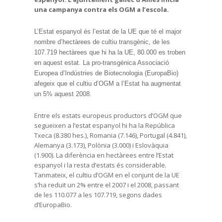
una campanya contra els OGM a l’escola.
L’Estat espanyol és l’estat de la UE que té el major
nombre d’hectàrees de cultiu transgènic, de les
107.719 hectàrees que hi ha la UE, 80.000 es troben
en aquest estat. La pro-transgènica Associació
Europea d’Indústries de Biotecnologia (EuropaBio)
afegeix que el cultiu d’OGM a l’Estat ha augmentat
un 5% aquest 2008.
Entre els estats europeus productors d’OGM que
segueixen a l’estat espanyol hi ha la República
Txeca (8.380 hes.), Romania (7.146), Portugal (4.841),
Alemanya (3.173), Polònia (3.000) i Eslovàquia
(1.900). La diferència en hectàrees entre l’Estat
espanyol i la resta d’estats és considerable.
Tanmateix, el cultiu d’OGM en el conjunt de la UE
s’ha reduït un 2% entre el 2007 i el 2008, passant
de les 110.077 a les 107.719, segons dades
d’EuropaBio.