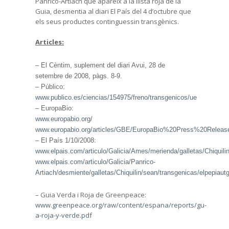
Panrico-Artiach que apareix a la llista roja de la
Guia, desmentia al diari El País del 4 d’octubre que
els seus productes continguessin transgènics.
Articles
:
– El Cèntim, suplement del diari Avui, 28 de
setembre de 2008, pàgs. 8-9.
– Público:
www.publico.es/ciencias/154975/freno/transgenicos/ue
– EuropaBio:
www.europabio.org/
www.europabio.org/articles/GBE/EuropaBio%20Press%20Releas
– El País 1/10/2008:
www.elpais.com/articulo/Galicia/Ames/merienda/galletas/Chiquili
www.elpais.com/articulo/Galicia/Panrico-
Artiach/desmiente/galletas/Chiquilin/sean/transgenicas/elpepiau
– Guia Verda i Roja de Greenpeace:
www.greenpeace.org/raw/content/espana/reports/gu-
a-roja-y-verde.pdf