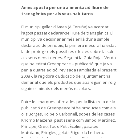
Ames aposta per una alimentació lliure de
transgènics per als seus habitants
El municipi gallec d’Ames (A Coruña) va acordar
l’agost passat declarar-se lliure de transgènics. El
municipi va decidir anar més enllà d’una simple
declaració de principis, la primera mesura ha estat
la de protegir dels possibles efectes sobre la salut
als seus nens i nenes. Seguint la Guia Roja i Verda
que ha editat Greenpeace – publicació que ja va
per la quarta edició, revisada i ampliada el present
2008 -, la regidora d’Educació de l’ajuntament ha
demanat que els productes que apareguin en roig
siguin eliminats dels menús escolars.
Entre les marques afectades per la llista roja de la
publicació de Greenpeace hi ha productes com els
olis Borges, Koipe o Carbonell, sopes de les cases
Knorr o Maizena, pastisseria com Bimbo, Martínez,
Príncipe, Oreo, Tuc o Petit Écolier, patates
Matutano, Pringles, gelats Frigo o la Lechera.