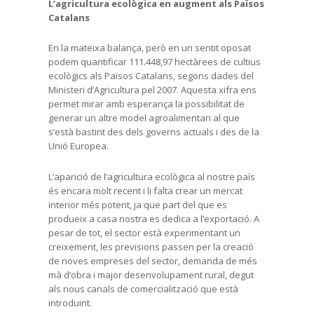
L’agricultura ecològica en augment als Països
Catalans
En la mateixa balança, però en un sentit oposat
podem quantificar 111.448,97 hectàrees de cultius
ecològics als Països Catalans, segons dades del
Ministeri d’Agricultura pel 2007. Aquesta xifra ens
permet mirar amb esperança la possibilitat de
generar un altre model agroalimentari al que
s’està bastint des dels governs actuals i des de la
Unió Europea.
L’aparició de l’agricultura ecològica al nostre país
és encara molt recent i li falta crear un mercat
interior més potent, ja que part del que es
produeix a casa nostra es dedica a l’exportació. A
pesar de tot, el sector està experimentant un
creixement, les previsions passen per la creació
de noves empreses del sector, demanda de més
mà d’obra i major desenvolupament rural, degut
als nous canals de comercialització que està
introduint.