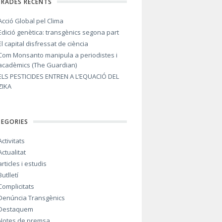
TRADES RECENTS
Acció Global pel Clima
Edició genètica: transgènics segona part
El capital disfressat de ciència
Com Monsanto manipula a periodistes i
acadèmics (The Guardian)
ELS PESTICIDES ENTREN A L’EQUACIÓ DEL
ZIKA
TEGORIES
Activitats
Actualitat
articles i estudis
Butlletí
Complicitats
Denúncia Transgènics
Destaquem
Notes de premsa