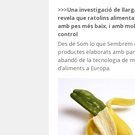
>>>Una investigació de llar
revela que ratolins aliment
amb pes més baix, i amb mo
control
Des de Som lo que Sembrem ex
productes elaborats amb paní
abandó de la tecnologia de mo
d’aliments a Europa.