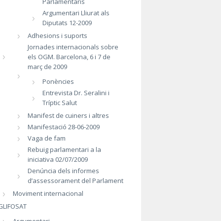
Parlamentaris
Argumentari Lliurat als
Diputats 12-2009
Adhesions i suports
Jornades internacionals sobre
els OGM. Barcelona, 6 i 7 de
març de 2009
Ponències
Entrevista Dr. Seralini i
Tríptic Salut
Manifest de cuiners i altres
Manifestació 28-06-2009
Vaga de fam
Rebuig parlamentari a la
iniciativa 02/07/2009
Denúncia dels informes
d’assessorament del Parlament
Moviment internacional
GLIFOSAT