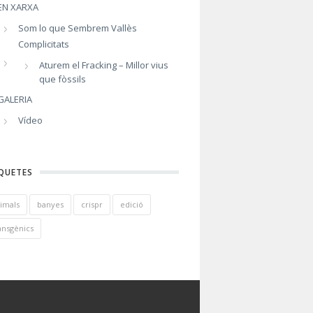
EN XARXA
Som lo que Sembrem Vallès
Complicitats
Aturem el Fracking – Millor vius
que fòssils
GALERIA
Vídeo
QUETES
imals
banyes
crispr
edició
ansgènics