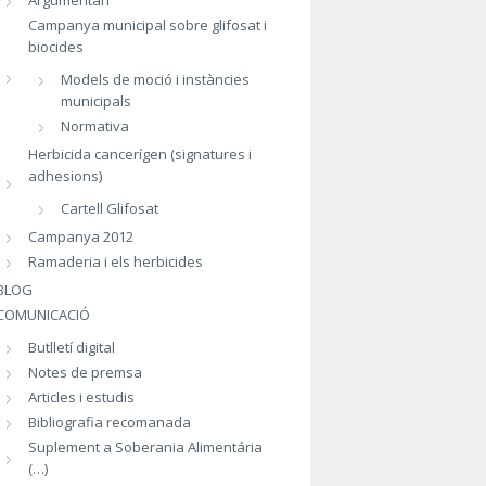
Argumentari
Campanya municipal sobre glifosat i
biocides
Models de moció i instàncies
municipals
Normativa
Herbicida cancerígen (signatures i
adhesions)
Cartell Glifosat
Campanya 2012
Ramaderia i els herbicides
BLOG
COMUNICACIÓ
Butlletí digital
Notes de premsa
Articles i estudis
Bibliografia recomanada
Suplement a Soberania Alimentária
(…)