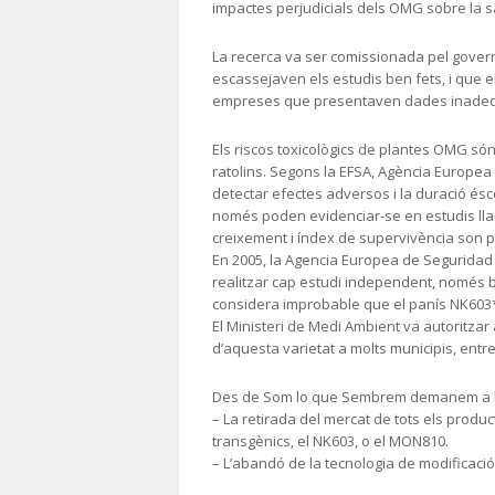
impactes perjudicials dels OMG sobre la sa
La recerca va ser comissionada pel govern
escassejaven els estudis ben fets, i que 
empreses que presentaven dades inadequa
Els riscos toxicològics de plantes OMG só
ratolins. Segons la EFSA, Agència Europea 
detectar efectes adversos i la duració ésc
només poden evidenciar-se en estudis llar
creixement i índex de supervivència son 
En 2005, la Agencia Europea de Seguridad 
realitzar cap estudi independent, només 
considera improbable que el panís NK603*
El Ministeri de Medi Ambient va autoritzar 
d’aquesta varietat a molts municipis, entre
Des de Som lo que Sembrem demanem a le
– La retirada del mercat de tots els produ
transgènics, el NK603, o el MON810.
– L’abandó de la tecnologia de modificació