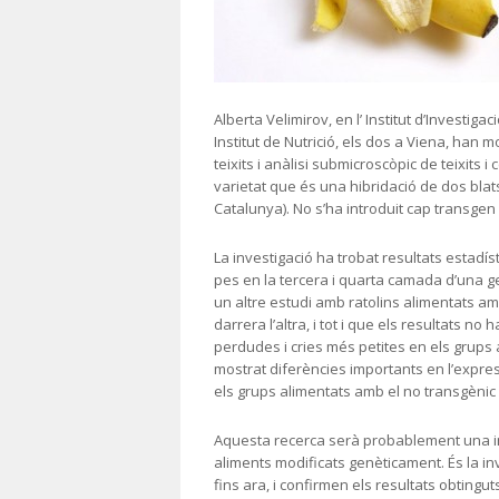
Alberta Velimirov, en l’ Institut d’Investigac
Institut de Nutrició, els dos a Viena, han 
teixits i anàlisi submicroscòpic de teixits i
varietat que és una hibridació de dos blat
Catalunya). No s’ha introduit cap transgen
La investigació ha trobat resultats estadís
pes en la tercera i quarta camada d’una g
un altre estudi amb ratolins alimentats 
darrera l’altra, i tot i que els resultats no 
perdudes i cries més petites en els grup
mostrat diferències importants en l’expres
els grups alimentats amb el no transgènic
Aquesta recerca serà probablement una inv
aliments modificats genèticament. És la in
fins ara, i confirmen els resultats obtingut