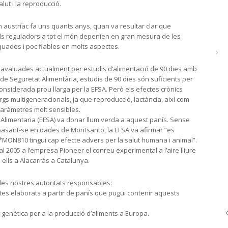
lut i la reproducció.
 austríac fa uns quants anys, quan va resultar clar que
els reguladors a tot el món depenien en gran mesura de les
des i poc fiables en molts aspectes.
navaluades actualment per estudis d’alimentació de 90 dies amb
de Seguretat Alimentària, estudis de 90 dies són suficients per
onsiderada prou llarga per la EFSA. Però els efectes crònics
gs multigeneracionals, ja que reproducció, lactància, així com
paràmetres molt sensibles.
Alimentaria (EFSA) va donar llum verda a aquest panís. Sense
basant-se en dades de Montsanto, la EFSA va afirmar “es
MON810 tingui cap efecte advers per la salut humana i animal”.
al 2005 a l’empresa Pioneer el conreu experimental a l’aire lliure
 ells a Alacarràs a Catalunya.
s nostres autoritats responsables:
ctes elaborats a partir de panís que pugui contenir aquests
 genètica per a la producció d’aliments a Europa.