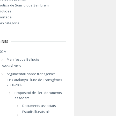
notícia de Som lo que Sembrem
Noticies
portada
Sin categoría
INES
SOM
Manifest de Bellpuig
TRANSGÈNICS
Argumentari sobre transgènics
ILP Catalunya Lliure de Transgènics
2008-2009
Proposició de Llei i documents
associats
Documents associats
Estudis lliurats als