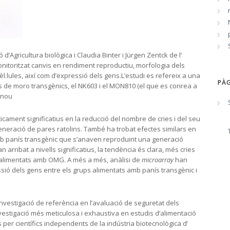
ió d’Agricultura biològica i Claudia Binter i Jürgen Zentck de l’
monitoritzat canvis en rendiment reproductiu, morfologia dels
 cèl.lules, així com d’expressió dels gens.L’estudi es refereix a una
PÀG
s de moro transgènics, el NK603 i el MON810 (el que es conrea a
 nou
ticament significatius en la reducció del nombre de cries i del seu
eneració de pares ratolins. També ha trobat efectes similars en
amb panís transgènic que s’anaven reproduint una generació
han arribat a nivells significatius, la tendència és clara, més cries
s alimentats amb OMG. A més a més, anàlisi de
microarray
han
sió dels gens entre els grups alimentats amb panís transgènic i
estigació de referència en l’avaluació de seguretat dels
vestigació més meticulosa i exhaustiva en estudis d’alimentació
s per científics independents de la indústria biotecnològica d’