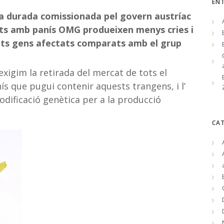
EN
ga durada comissionada pel govern austríac
ats amb panís OMG produeixen menys cries i
lts gens afectats comparats amb el grup
igim la retirada del mercat de tots el
s que pugui contenir aquests trangens, i l’
dificació genètica per a la producció
CA