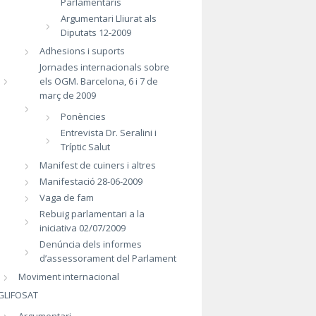
Parlamentaris
Argumentari Lliurat als
Diputats 12-2009
Adhesions i suports
Jornades internacionals sobre
els OGM. Barcelona, 6 i 7 de
març de 2009
Ponències
Entrevista Dr. Seralini i
Tríptic Salut
Manifest de cuiners i altres
Manifestació 28-06-2009
Vaga de fam
Rebuig parlamentari a la
iniciativa 02/07/2009
Denúncia dels informes
d’assessorament del Parlament
Moviment internacional
GLIFOSAT