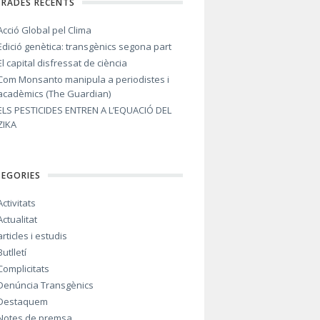
TRADES RECENTS
Acció Global pel Clima
Edició genètica: transgènics segona part
El capital disfressat de ciència
Com Monsanto manipula a periodistes i
acadèmics (The Guardian)
ELS PESTICIDES ENTREN A L’EQUACIÓ DEL
ZIKA
TEGORIES
Activitats
Actualitat
articles i estudis
Butlletí
Complicitats
Denúncia Transgènics
Destaquem
Notes de premsa