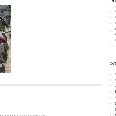
EN
CA
equired fields are marked
*