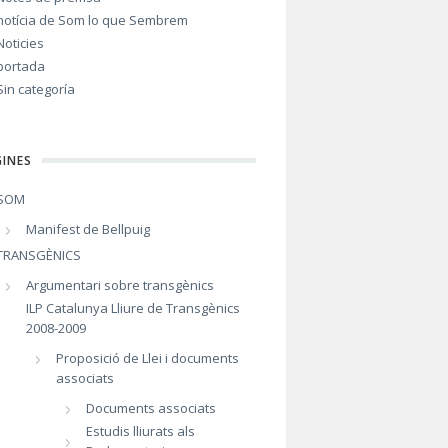
notícia de Som lo que Sembrem
Noticies
portada
Sin categoría
INES
SOM
Manifest de Bellpuig
TRANSGÈNICS
Argumentari sobre transgènics
ILP Catalunya Lliure de Transgènics
2008-2009
Proposició de Llei i documents
associats
Documents associats
Estudis lliurats als