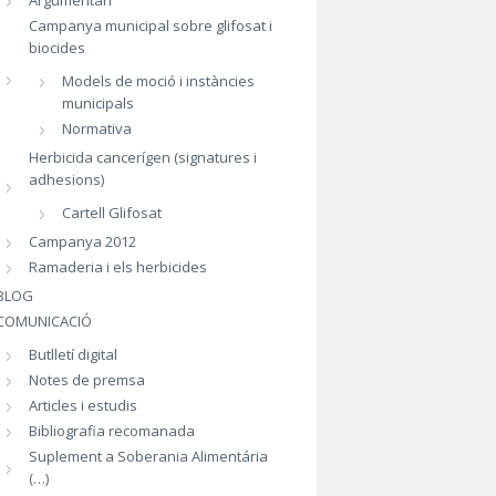
Argumentari
Campanya municipal sobre glifosat i
biocides
Models de moció i instàncies
municipals
Normativa
Herbicida cancerígen (signatures i
adhesions)
Cartell Glifosat
Campanya 2012
Ramaderia i els herbicides
BLOG
COMUNICACIÓ
Butlletí digital
Notes de premsa
Articles i estudis
Bibliografia recomanada
Suplement a Soberania Alimentária
(…)