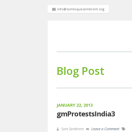
info@somloquesembrem.org
Blog Post
JANUARY 22, 2013
gmProtestsIndia3
Som Sembrem
Leave a Comment