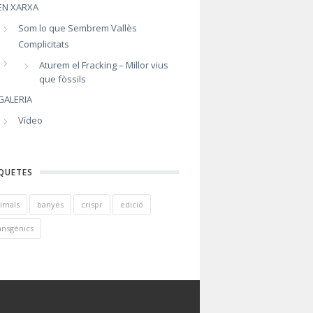
EN XARXA
Som lo que Sembrem Vallès
Complicitats
Aturem el Fracking – Millor vius
que fòssils
GALERIA
Vídeo
QUETES
imals
banyes
crispr
edició
ansgènics