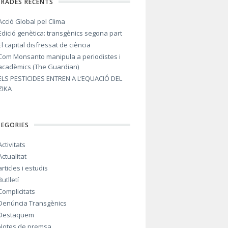
TRADES RECENTS
Acció Global pel Clima
Edició genètica: transgènics segona part
El capital disfressat de ciència
Com Monsanto manipula a periodistes i
acadèmics (The Guardian)
ELS PESTICIDES ENTREN A L’EQUACIÓ DEL
ZIKA
TEGORIES
Activitats
Actualitat
articles i estudis
Butlletí
Complicitats
Denúncia Transgènics
Destaquem
Notes de premsa