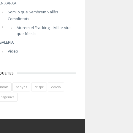
EN XARXA
Som lo que Sembrem Vallès
Complicitats
Aturem el Fracking – Millor vius
que fòssils
GALERIA
Vídeo
QUETES
imals
banyes
crispr
edició
ansgènics