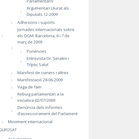
Parlamentaris
Argumentari Lliurat als
Diputats 12-2009
Adhesions i suports
Jornades internacionals sobre
els OGM. Barcelona, 6 i 7 de
març de 2009
Ponències
Entrevista Dr. Seralini i
Tríptic Salut
Manifest de cuiners i altres
Manifestació 28-06-2009
Vaga de fam
Rebuig parlamentari a la
iniciativa 02/07/2009
Denúncia dels informes
d’assessorament del Parlament
Moviment internacional
GLIFOSAT