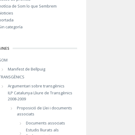
notícia de Som lo que Sembrem
Noticies
portada
Sin categoría
INES
SOM
Manifest de Bellpuig
TRANSGÈNICS
Argumentari sobre transgènics
ILP Catalunya Lliure de Transgènics
2008-2009
Proposició de Llei i documents
associats
Documents associats
Estudis lliurats als