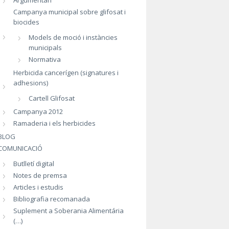
Argumentari
Campanya municipal sobre glifosat i
biocides
Models de moció i instàncies
municipals
Normativa
Herbicida cancerígen (signatures i
adhesions)
Cartell Glifosat
Campanya 2012
Ramaderia i els herbicides
BLOG
COMUNICACIÓ
Butlletí digital
Notes de premsa
Articles i estudis
Bibliografia recomanada
Suplement a Soberania Alimentária
(…)