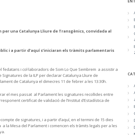
EN
per una Catalunya Lliure de Transgènics, convidada al
úblic i a partir d’aquí s’iniciaran els tràmits parlamentaris
el fedataris i col·laboradors de Som Lo Que Sembrem a assistir a
CA
 Signatures de la ILP per declarar Catalunya Lliure de
arlament de Catalunya el dimecres 11 de febrer a les 13:30h.
ar el mes passat al Parlament les signatures recollides entre
responent certificat de validació de l’Institut d’Estadística de
compte de signatures, i a partir d’aquí, en el termini de 15 dies
 a la Mesa del Parlament i comencen els tràmits legals per a les
ya.