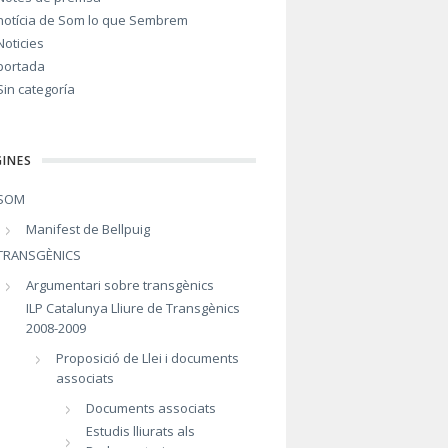
notícia de Som lo que Sembrem
Noticies
portada
Sin categoría
INES
SOM
Manifest de Bellpuig
TRANSGÈNICS
Argumentari sobre transgènics
ILP Catalunya Lliure de Transgènics
2008-2009
Proposició de Llei i documents
associats
Documents associats
Estudis lliurats als