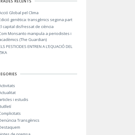
TRADES RECENTS
Acció Global pel Clima
Edició genètica: transgènics segona part
El capital disfressat de ciència
Com Monsanto manipula a periodistes i
acadèmics (The Guardian)
ELS PESTICIDES ENTREN A L’EQUACIÓ DEL
ZIKA
TEGORIES
Activitats
Actualitat
articles i estudis
Butlletí
Complicitats
Denúncia Transgènics
Destaquem
Notes de premsa