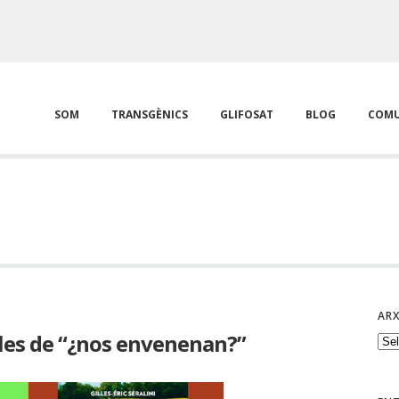
SOM
TRANSGÈNICS
GLIFOSAT
BLOG
COMU
ARX
les de “¿nos envenenan?”
Arx