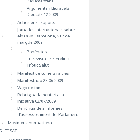
Parlamentaris
Argumentari Lliurat als
Diputats 12-2009
Adhesions i suports
Jornades internacionals sobre
els OGM. Barcelona, 6 i 7 de
març de 2009
Ponències
Entrevista Dr. Seralini i
Tríptic Salut
Manifest de cuiners i altres
Manifestació 28-06-2009
Vaga de fam
Rebuig parlamentari a la
iniciativa 02/07/2009
Denúncia dels informes
d’assessorament del Parlament
Moviment internacional
GLIFOSAT