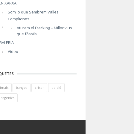
EN XARXA
Som lo que Sembrem Vallès
Complicitats
Aturem el Fracking – Millor vius
que fòssils
GALERIA
Vídeo
QUETES
imals
banyes
crispr
edició
ansgènics