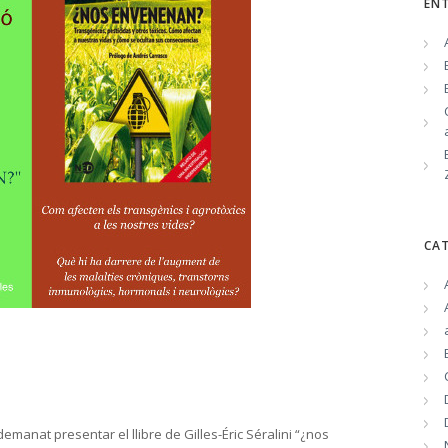
EN
CA
emanat presentar el llibre de Gilles-Éric Séralini “¿nos