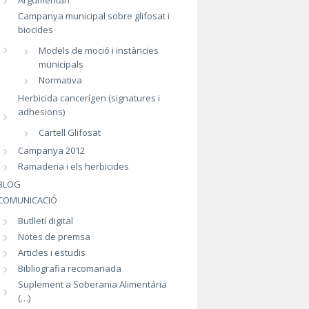
Argumentari
Campanya municipal sobre glifosat i
biocides
Models de moció i instàncies
municipals
Normativa
Herbicida cancerígen (signatures i
adhesions)
Cartell Glifosat
Campanya 2012
Ramaderia i els herbicides
BLOG
COMUNICACIÓ
Butlletí digital
Notes de premsa
Articles i estudis
Bibliografia recomanada
Suplement a Soberania Alimentária
(…)