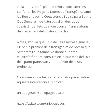
En la intervenció, plena d’errors i omissions es
confonen les Regions Lliures de Transgènics amb
les Regions per la Coexistència i es culpa a Som lo
Que Sembrem de l’aturada d’un decret de
coexistència, fets que van ocorrer 4 anys abans
del naixement del nostre col·lectiu.
A més, s’obvia que Unió de Pagesos va signar la
ILP per la prohició dels transgènics de Som lo que
Sembrem i que també va donar suport a
multireferèndum, consulta en la que més del 90%
dels participants van votar a favor de la seva
prohibició.
Convidem a que feu saber el vostre parer sobre
aquesta intervenció al sindicat:
uniopagesos@uniopagesos.cat
https://twitter.com/uniopagesos