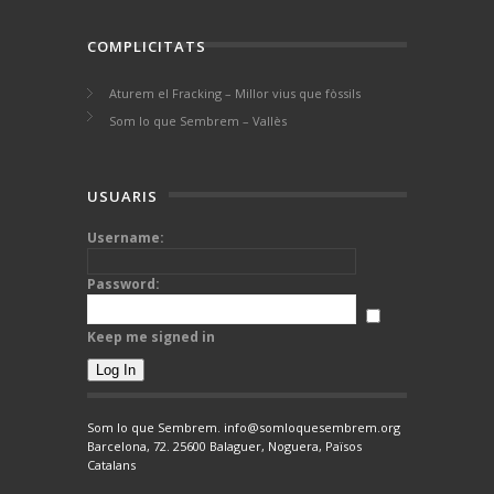
COMPLICITATS
Aturem el Fracking – Millor vius que fòssils
Som lo que Sembrem – Vallès
USUARIS
Username:
Password:
Keep me signed in
Log In
Som lo que Sembrem. info@somloquesembrem.org
Barcelona, 72. 25600 Balaguer, Noguera, Països
Catalans