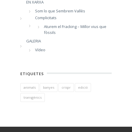
EN XARXA
Som lo que Sembrem Vallès
Complicitats
Aturem el Fracking – Millor vius que
fòssils
GALERIA
Vídeo
ETIQUETES
animals
banyes
crispr
edició
transgènics