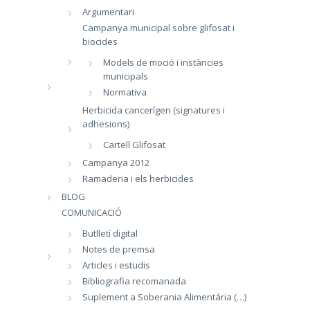
Argumentari
Campanya municipal sobre glifosat i
biocides
Models de moció i instàncies
municipals
Normativa
Herbicida cancerígen (signatures i
adhesions)
Cartell Glifosat
Campanya 2012
Ramaderia i els herbicides
BLOG
COMUNICACIÓ
Butlletí digital
Notes de premsa
Articles i estudis
Bibliografia recomanada
Suplement a Soberania Alimentária (…)