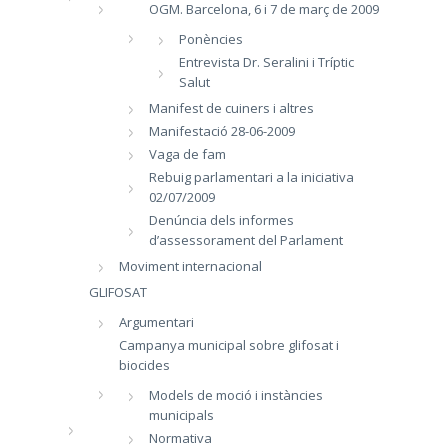
OGM. Barcelona, 6 i 7 de març de 2009
Ponències
Entrevista Dr. Seralini i Tríptic
Salut
Manifest de cuiners i altres
Manifestació 28-06-2009
Vaga de fam
Rebuig parlamentari a la iniciativa
02/07/2009
Denúncia dels informes
d’assessorament del Parlament
Moviment internacional
GLIFOSAT
Argumentari
Campanya municipal sobre glifosat i
biocides
Models de moció i instàncies
municipals
Normativa