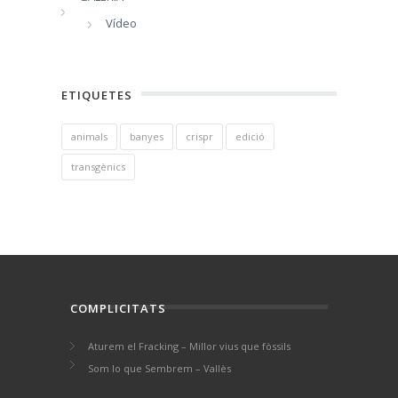
Vídeo
ETIQUETES
animals
banyes
crispr
edició
transgènics
COMPLICITATS
Aturem el Fracking – Millor vius que fòssils
Som lo que Sembrem – Vallès