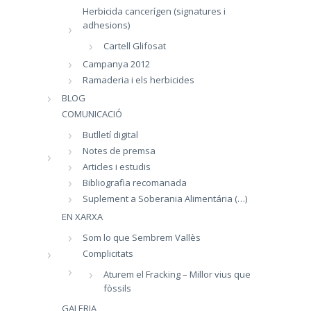
Herbicida cancerígen (signatures i
adhesions)
Cartell Glifosat
Campanya 2012
Ramaderia i els herbicides
BLOG
COMUNICACIÓ
Butlletí digital
Notes de premsa
Articles i estudis
Bibliografia recomanada
Suplement a Soberania Alimentária (…)
EN XARXA
Som lo que Sembrem Vallès
Complicitats
Aturem el Fracking – Millor vius que
fòssils
GALERIA